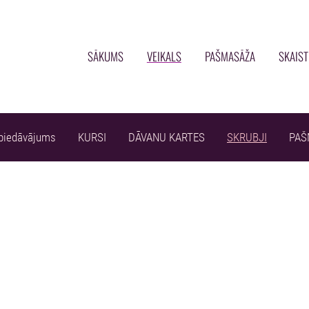
SĀKUMS
VEIKALS
PAŠMASĀŽA
SKAIS
 piedāvājums
KURSI
DĀVANU KARTES
SKRUBJI
PAŠ